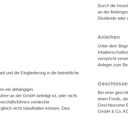
Durch die Investi
an der Aktienge
Dividende oder d
Anleihen
Unter dem Begrif
Inhaberschuldve
verspricht verei
Anleger zum Bei
und die Eingliederung in die betriebliche
Geschlosse
inn ein abhängiges
Bei einer gesch
rer an der GmbH beteiligt ist, oder nicht.
einen Fonds, der
-Geschäftsführers verdeckte
Geschlossene Be
leich nicht standhalten können. Dies
GmbH & Co. KG