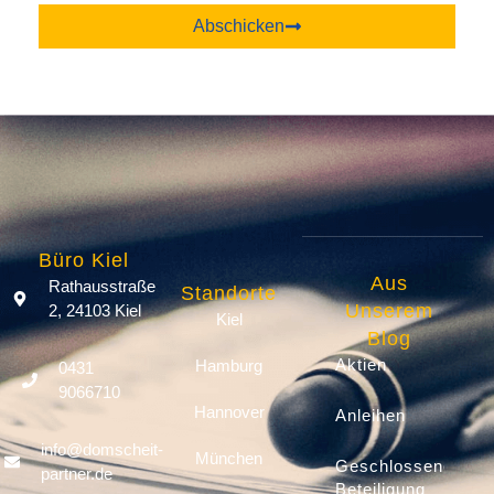
Abschicken
Büro Kiel
Aus
Rathausstraße
Standorte
Unserem
2, 24103 Kiel
Kiel
Blog
Aktien
Hamburg
0431
9066710
Hannover
Anleihen
info@domscheit-
München
Geschlossene
partner.de
Beteiligung